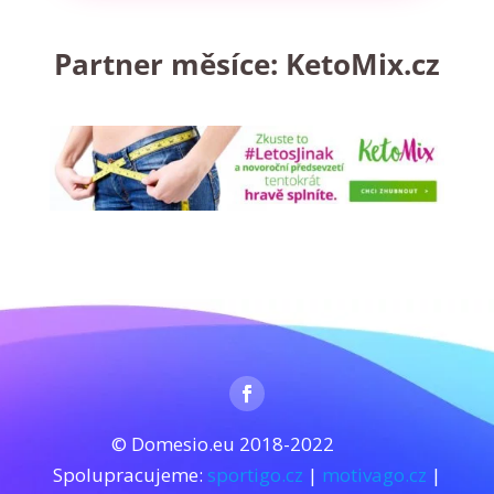
Partner měsíce:
KetoMix.cz
© Domesio.eu 2018-2022
Spolupracujeme:
sportigo.cz
|
motivago.cz
|