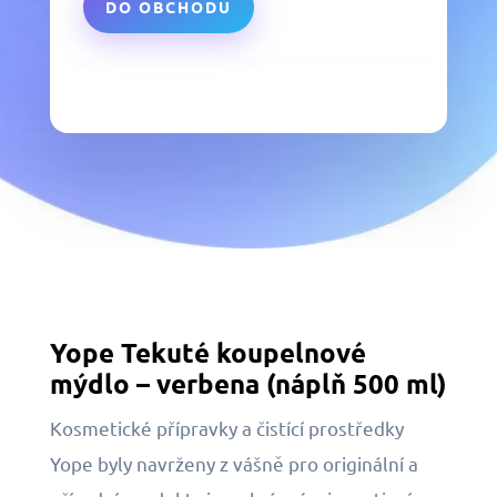
DO OBCHODU
Yope Tekuté koupelnové
mýdlo – verbena (náplň 500 ml)
Kosmetické přípravky a čistící prostředky
Yope byly navrženy z vášně pro originální a