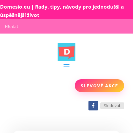
Domesio.eu | Rady, tipy, návody pro jednodušší a
úspěšnější život
SLEVOVÉ AKCE
Sledovat