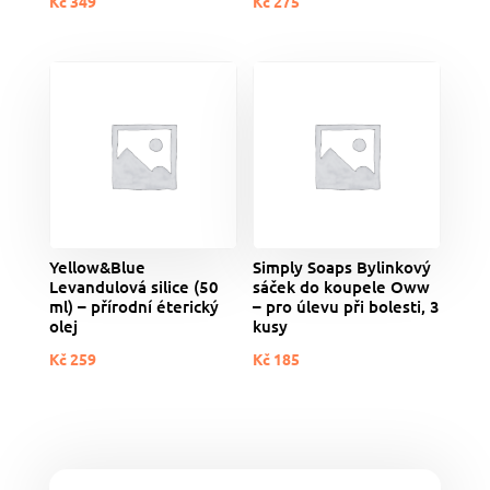
Kč
349
Kč
275
Yellow&Blue
Simply Soaps Bylinkový
Levandulová silice (50
sáček do koupele Oww
ml) – přírodní éterický
– pro úlevu při bolesti, 3
olej
kusy
Kč
259
Kč
185