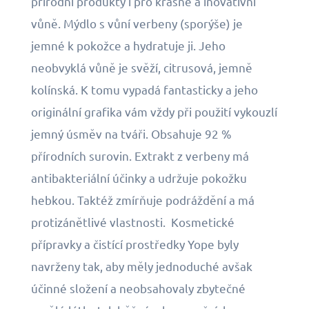
přírodní produkty i pro krásné a inovativní
vůně. Mýdlo s vůní verbeny (sporýše) je
jemné k pokožce a hydratuje ji. Jeho
neobvyklá vůně je svěží, citrusová, jemně
kolínská. K tomu vypadá fantasticky a jeho
originální grafika vám vždy při použití vykouzlí
jemný úsměv na tváři. Obsahuje 92 %
přírodních surovin. Extrakt z verbeny má
antibakteriální účinky a udržuje pokožku
hebkou. Taktéž zmírňuje podráždění a má
protizánětlivé vlastnosti. Kosmetické
přípravky a čistící prostředky Yope byly
navrženy tak, aby měly jednoduché avšak
účinné složení a neobsahovaly zbytečné