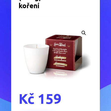
koření
Kč
159