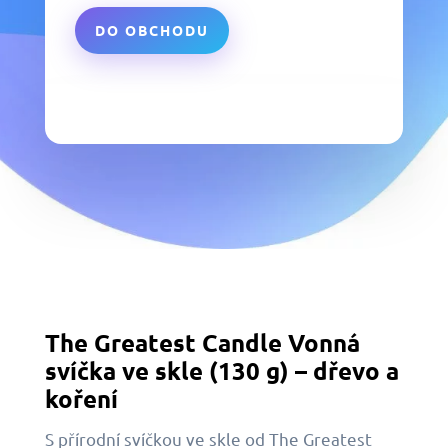
DO OBCHODU
The Greatest Candle Vonná
svíčka ve skle (130 g) – dřevo a
koření
S přírodní svíčkou ve skle od The Greatest