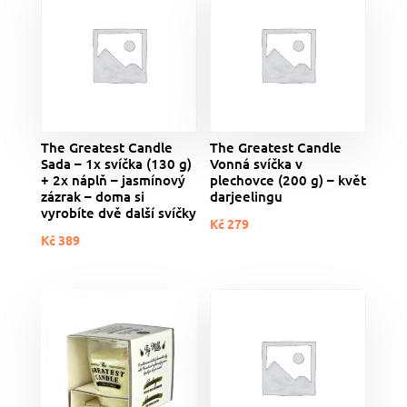
The Greatest Candle
The Greatest Candle
Sada – 1x svíčka (130 g)
Vonná svíčka v
+ 2x náplň – jasmínový
plechovce (200 g) – květ
zázrak – doma si
darjeelingu
vyrobíte dvě další svíčky
Kč
279
Kč
389