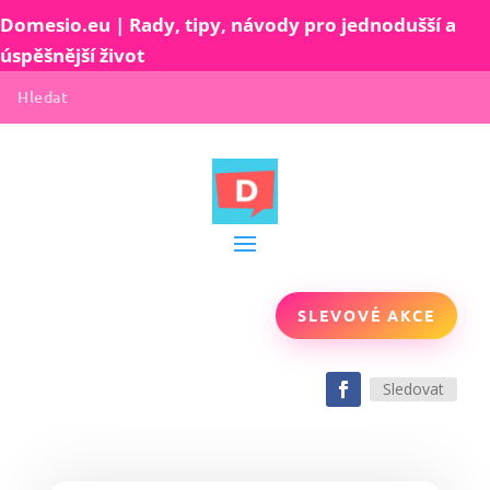
Domesio.eu | Rady, tipy, návody pro jednodušší a
úspěšnější život
SLEVOVÉ AKCE
Sledovat