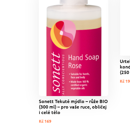
Urte
kond
(250
Kč
19
Sonett Tekuté mýdlo – růže BIO
(300 ml) – pro vaše ruce, obličej
i celé tělo
Kč
169