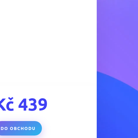
Kč
439
DO OBCHODU