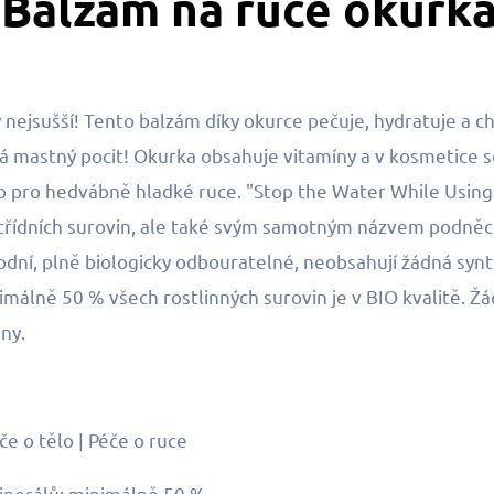
Balzám na ruce okurka
nejsušší! Tento balzám díky okurce pečuje, hydratuje a chr
 mastný pocit! Okurka obsahuje vitamíny a v kosmetice s
 duo pro hedvábně hladké ruce. "Stop the Water While Usin
votřídních surovin, ale také svým samotným názvem podn
odní, plně biologicky odbouratelné, neobsahují žádná synt
inimálně 50 % všech rostlinných surovin je v BIO kvalitě. 
iny.
če o tělo | Péče o ruce
minerálů: minimálně 50 %