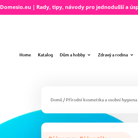
Domesio.eu | Rady, tipy, návody pro jednodušší a úsp
Home
Katalog
Dům a hobby
Zdravý a rodina
Domů
/
Přírodní kosmetika a osobní hygiena