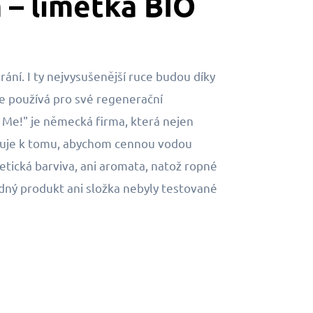
 – limetka BIO
ání. I ty nejvysušenější ruce budou díky
e používá pro své regenerační
g Me!" je německá firma, která nejen
ěcuje k tomu, abychom cennou vodou
etická barviva, ani aromata, natož ropné
Žádný produkt ani složka nebyly testované