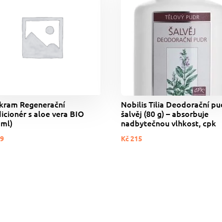
kram Regenerační
Nobilis Tilia Deodorační pu
icionér s aloe vera BIO
šalvěj (80 g) – absorbuje
 ml)
nadbytečnou vlhkost, cpk
9
Kč
215