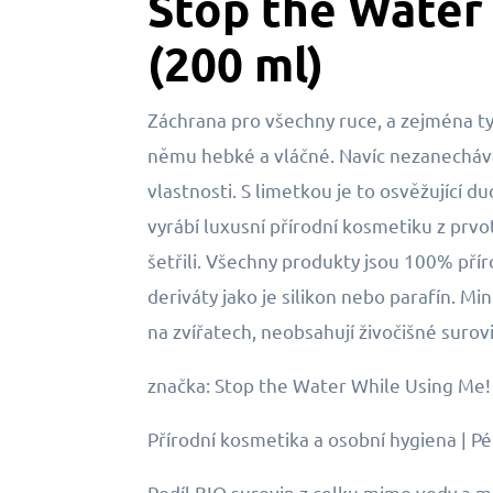
Stop the Water 
(200 ml)
Záchrana pro všechny ruce, a zejména ty 
němu hebké a vláčné. Navíc nezanechává
vlastnosti. S limetkou je to osvěžující
vyrábí luxusní přírodní kosmetiku z pr
šetřili. Všechny produkty jsou 100% přír
deriváty jako je silikon nebo parafín. M
na zvířatech, neobsahují živočišné surov
značka: Stop the Water While Using Me!
Přírodní kosmetika a osobní hygiena | Pé
Podíl BIO surovin z celku mimo vody a 