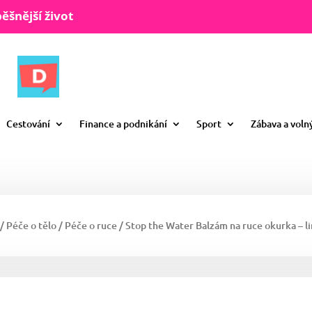
ěšnější život
Cestování
Finance a podnikání
Sport
Zábava a voln
/
Péče o tělo
/
Péče o ruce
/ Stop the Water Balzám na ruce okurka – l