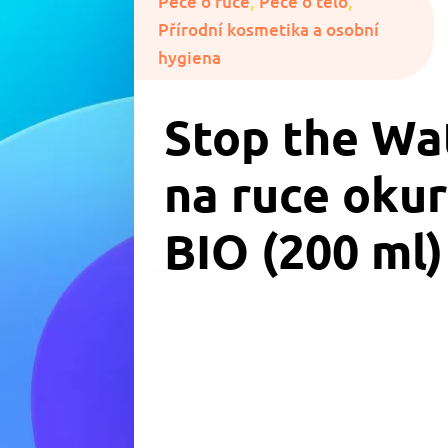
Péče o ruce
,
Péče o tělo
,
Přírodní kosmetika a osobní
hygiena
Stop the Wa
na ruce okur
BIO (200 ml)