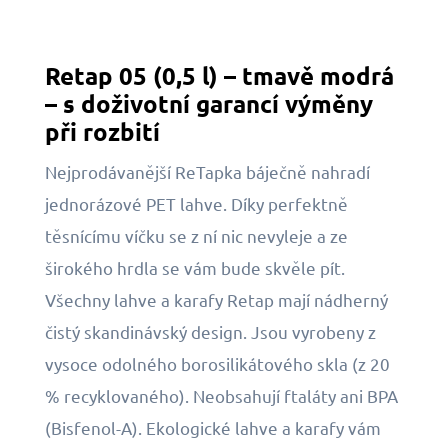
Retap 05 (0,5 l) – tmavě modrá
– s doživotní garancí výměny
při rozbití
Nejprodávanější ReTapka báječně nahradí
jednorázové PET lahve. Díky perfektně
těsnícímu víčku se z ní nic nevyleje a ze
širokého hrdla se vám bude skvěle pít.
Všechny lahve a karafy Retap mají nádherný
čistý skandinávský design. Jsou vyrobeny z
vysoce odolného borosilikátového skla (z 20
% recyklovaného). Neobsahují ftaláty ani BPA
(Bisfenol-A). Ekologické lahve a karafy vám