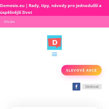
Domesio.eu | Rady, tipy, návody pro jednodušší a
úspěšnější život
SLEVOVÉ AKCE
Sledovat