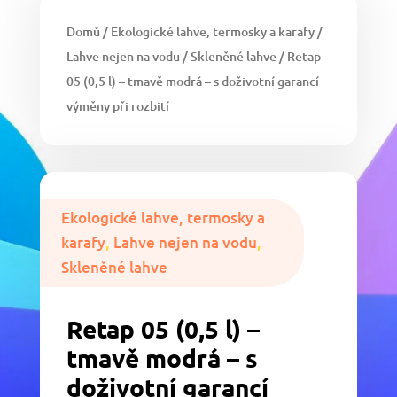
Domů
/
Ekologické lahve, termosky a karafy
/
Lahve nejen na vodu
/
Skleněné lahve
/ Retap
05 (0,5 l) – tmavě modrá – s doživotní garancí
výměny při rozbití
Ekologické lahve, termosky a
karafy
,
Lahve nejen na vodu
,
Skleněné lahve
Retap 05 (0,5 l) –
tmavě modrá – s
doživotní garancí