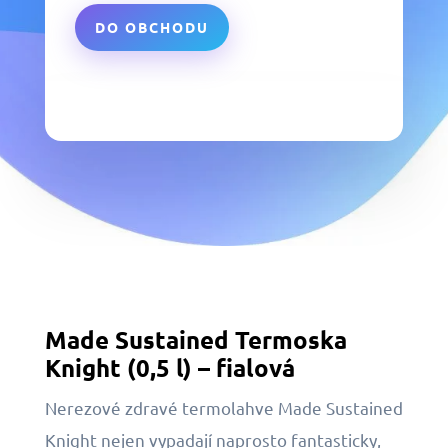
DO OBCHODU
Made Sustained Termoska
Knight (0,5 l) – fialová
Nerezové zdravé termolahve Made Sustained
Knight nejen vypadají naprosto fantasticky,