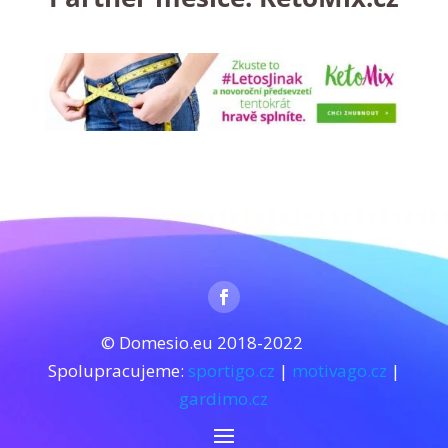
© Domesio.eu 2018-2022
Spolupracujeme:
sportigo.cz
|
motivago.cz
|
gardimo.cz