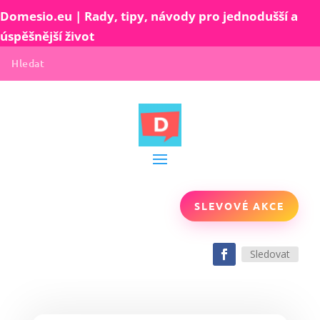
Domesio.eu | Rady, tipy, návody pro jednodušší a
úspěšnější život
SLEVOVÉ AKCE
Sledovat