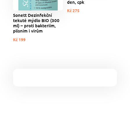
den, cpk
Kč
275
Sonett Dezinfekční
tekuté mýdlo BIO (300
ml) – proti bakteriím,
plísním i virům
Kč
199