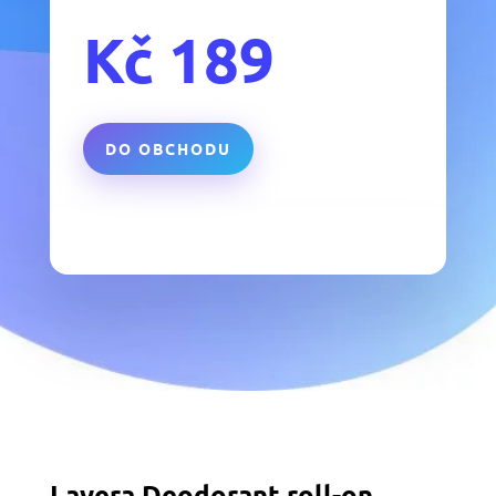
Kč
189
DO OBCHODU
Lavera Deodorant roll-on