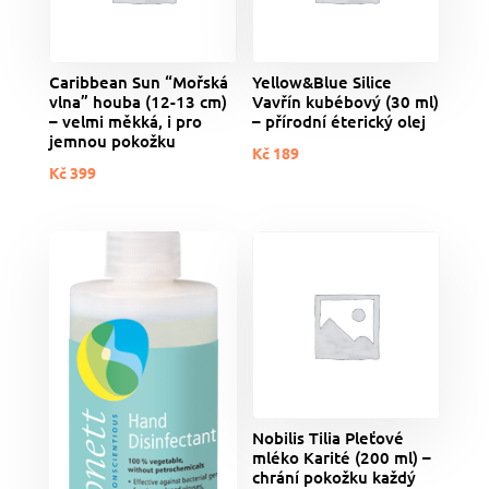
Caribbean Sun “Mořská
Yellow&Blue Silice
vlna” houba (12-13 cm)
Vavřín kubébový (30 ml)
– velmi měkká, i pro
– přírodní éterický olej
jemnou pokožku
Kč
189
Kč
399
Nobilis Tilia Pleťové
mléko Karité (200 ml) –
chrání pokožku každý