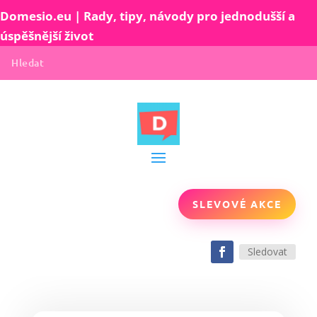
Domesio.eu | Rady, tipy, návody pro jednodušší a
úspěšnější život
SLEVOVÉ AKCE
Sledovat