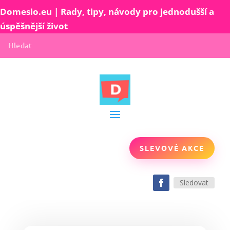
Domesio.eu | Rady, tipy, návody pro jednodušší a
úspěšnější život
SLEVOVÉ AKCE
Sledovat