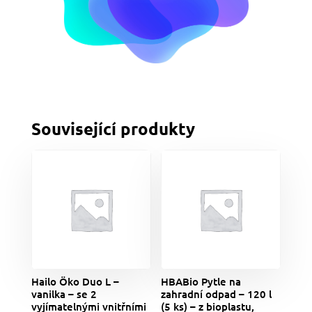
Související produkty
Hailo Öko Duo L –
HBABio Pytle na
vanilka – se 2
zahradní odpad – 120 l
vyjímatelnými vnitřními
(5 ks) – z bioplastu,