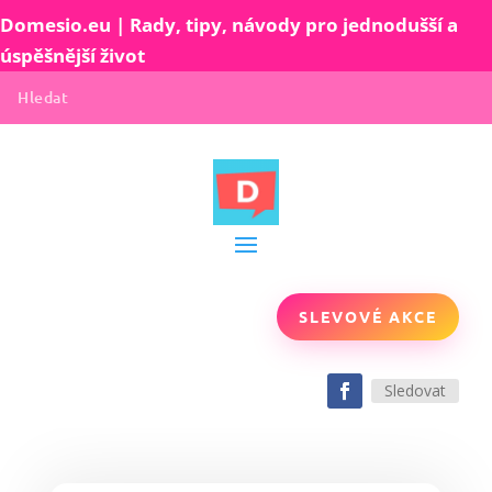
Domesio.eu | Rady, tipy, návody pro jednodušší a
úspěšnější život
SLEVOVÉ AKCE
Sledovat