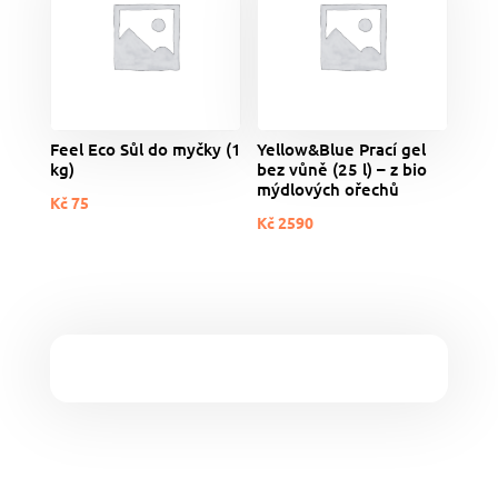
Feel Eco Sůl do myčky (1
Yellow&Blue Prací gel
kg)
bez vůně (25 l) – z bio
mýdlových ořechů
Kč
75
Kč
2590