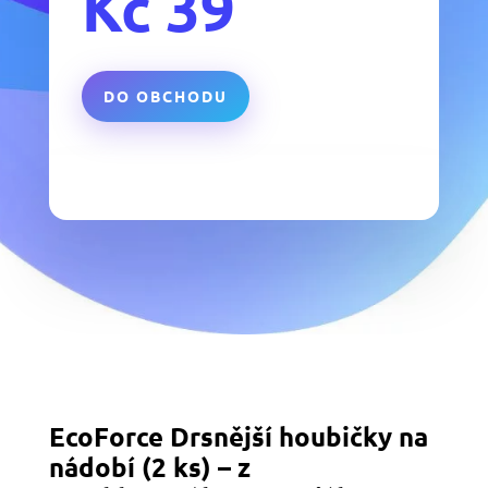
Kč
39
DO OBCHODU
EcoForce Drsnější houbičky na
nádobí (2 ks) – z