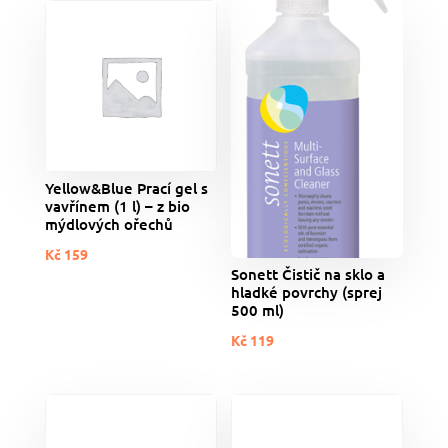
Yellow&Blue Prací gel s
vavřínem (1 l) – z bio
mýdlových ořechů
Kč
159
Sonett Čistič na sklo a
hladké povrchy (sprej
500 ml)
Kč
119