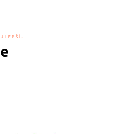
JLEPŠÍ.
je