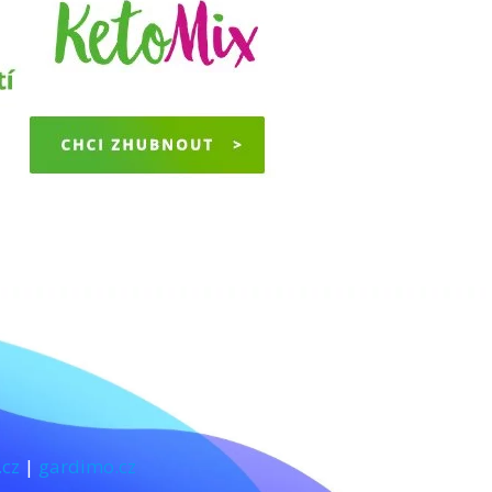
.cz
|
gardimo.cz