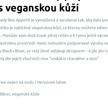
s veganskou kůží
ady Box Appetit je vymyšlená a vyrobená tak, aby byla p
íčko je zajištěné veganskou kůží, za kterou můžete lahev i 
ká. Pomůže vám dodržovat pitný režim a k tomu ještě výra
k životnímu prostředí. Navíc nebudete podporovat výrobu 
 Black+Blum, se celý život zabývají designem – a jde jim t
y dle jejich vlastních slov "unikátní charakter a duši”.
ahve nejen na vodu | Nerezové lahve
ilikon, veganská kůže