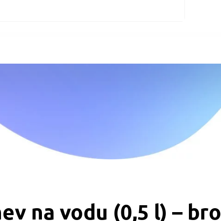
v na vodu (0,5 l) – br