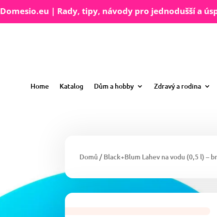
Domesio.eu | Rady, tipy, návody pro jednodušší a úsp
Home
Katalog
Dům a hobby
Zdravý a rodina
Domů
/ Black+Blum Lahev na vodu (0,5 l) – b