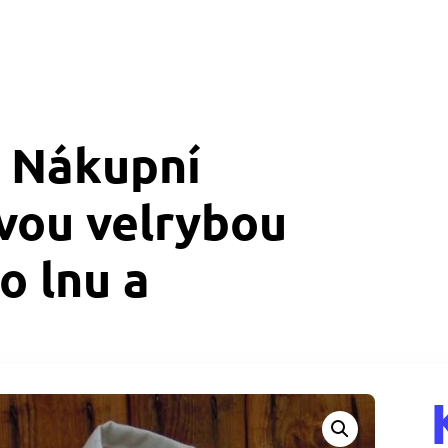
 Nákupní
ovou velrybou
o lnu a