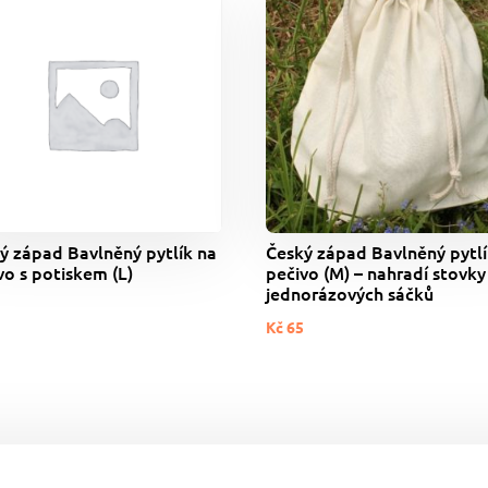
ý západ Bavlněný pytlík na
Český západ Bavlněný pytlí
vo s potiskem (L)
pečivo (M) – nahradí stovky
jednorázových sáčků
5
Kč
65