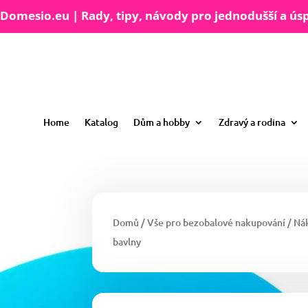
Domesio.eu | Rady, tipy, návody pro jednodušší a úsp
Home
Katalog
Dům a hobby
Zdravý a rodina
Domů
/
Vše pro bezobalové nakupování
/
Nák
bavlny