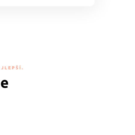
JLEPŠÍ.
je