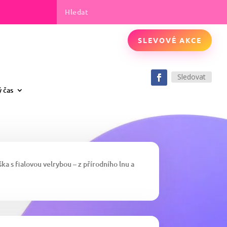
SLEVOVÉ AKCE
Sledovat
ý čas
a s fialovou velrybou – z přírodního lnu a