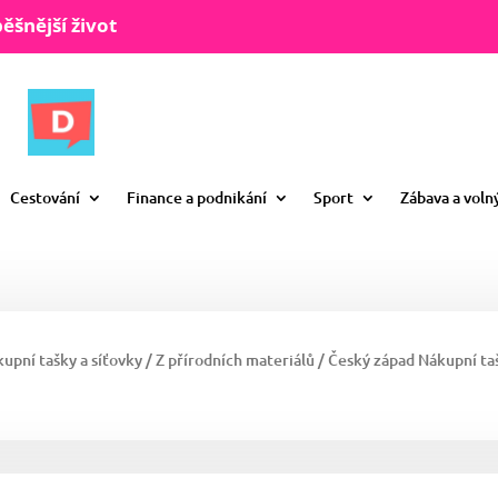
ěšnější život
Cestování
Finance a podnikání
Sport
Zábava a voln
upní tašky a síťovky
/
Z přírodních materiálů
/ Český západ Nákupní tašk