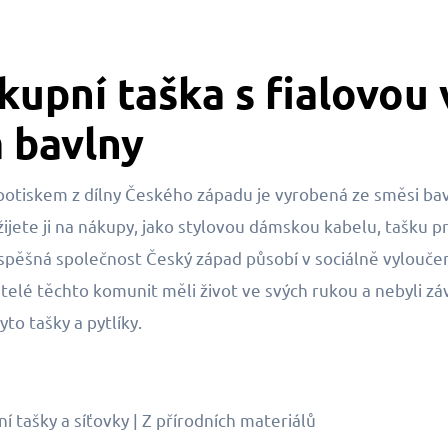
upní taška s fialovou 
a bavlny
potiskem z dílny Českého západu je vyrobená ze směsi bavln
ijete ji na nákupy, jako stylovou dámskou kabelu, tašku p
spěšná společnost Český západ působí v sociálně vylouče
elé těchto komunit měli život ve svých rukou a nebyli závi
yto tašky a pytlíky.
 tašky a síťovky | Z přírodních materiálů