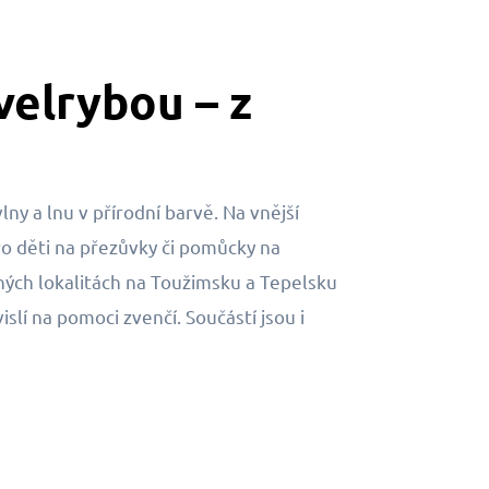
velrybou – z
y a lnu v přírodní barvě. Na vnější
ro děti na přezůvky či pomůcky na
ných lokalitách na Toužimsku a Tepelsku
slí na pomoci zvenčí. Součástí jsou i