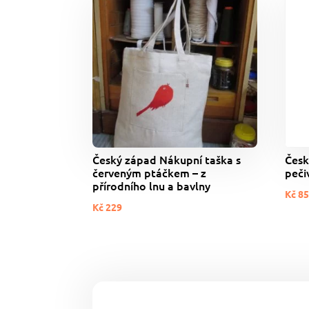
Český západ Nákupní taška s
Česk
červeným ptáčkem – z
peči
přírodního lnu a bavlny
Kč
8
Kč
229