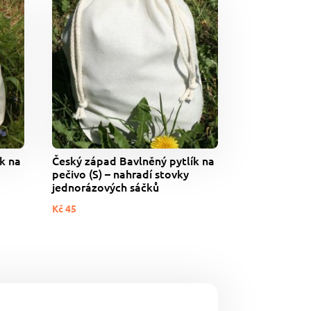
k na
Český západ Bavlněný pytlík na
pečivo (S) – nahradí stovky
jednorázových sáčků
Kč
45