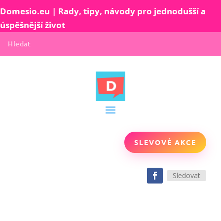
Domesio.eu | Rady, tipy, návody pro jednodušší a
úspěšnější život
SLEVOVÉ AKCE
Sledovat