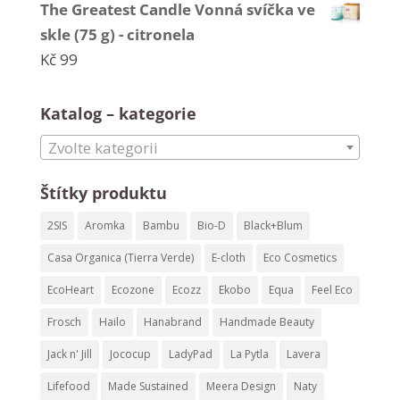
The Greatest Candle Vonná svíčka ve
skle (75 g) - citronela
Kč
99
Katalog – kategorie
Zvolte kategorii
Štítky produktu
2SIS
Aromka
Bambu
Bio-D
Black+Blum
Casa Organica (Tierra Verde)
E-cloth
Eco Cosmetics
EcoHeart
Ecozone
Ecozz
Ekobo
Equa
Feel Eco
Frosch
Hailo
Hanabrand
Handmade Beauty
Jack n' Jill
Jococup
LadyPad
La Pytla
Lavera
Lifefood
Made Sustained
Meera Design
Naty