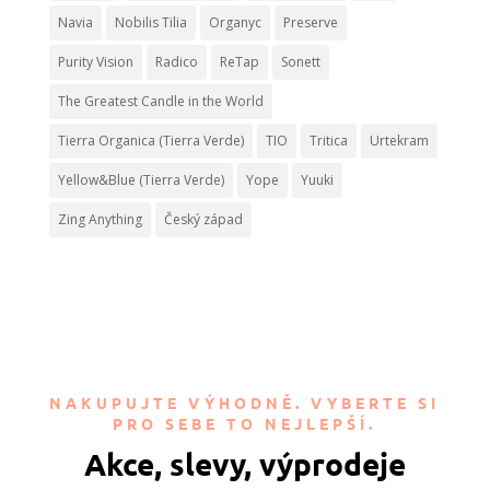
Navia
Nobilis Tilia
Organyc
Preserve
Purity Vision
Radico
ReTap
Sonett
The Greatest Candle in the World
Tierra Organica (Tierra Verde)
TIO
Tritica
Urtekram
Yellow&Blue (Tierra Verde)
Yope
Yuuki
Zing Anything
Český západ
NAKUPUJTE VÝHODNĚ. VYBERTE SI
PRO SEBE TO NEJLEPŠÍ.
Akce, slevy, výprodeje