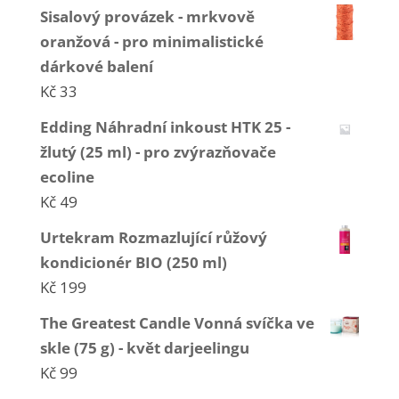
Sisalový provázek - mrkvově
oranžová - pro minimalistické
dárkové balení
Kč
33
Edding Náhradní inkoust HTK 25 -
žlutý (25 ml) - pro zvýrazňovače
ecoline
Kč
49
Urtekram Rozmazlující růžový
kondicionér BIO (250 ml)
Kč
199
The Greatest Candle Vonná svíčka ve
skle (75 g) - květ darjeelingu
Kč
99