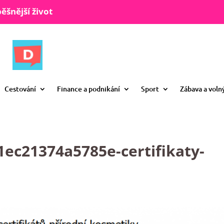
ěšnější život
Cestování
Finance a podnikání
Sport
Zábava a voln
ec21374a5785e-certifikaty-