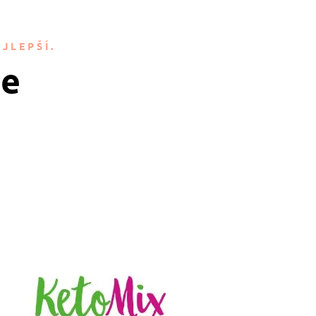
JLEPŠÍ.
je