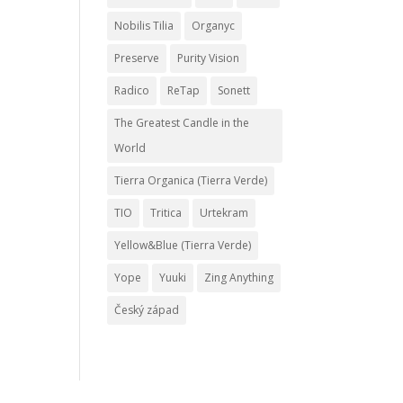
Nobilis Tilia
Organyc
Preserve
Purity Vision
Radico
ReTap
Sonett
The Greatest Candle in the
World
Tierra Organica (Tierra Verde)
TIO
Tritica
Urtekram
Yellow&Blue (Tierra Verde)
Yope
Yuuki
Zing Anything
Český západ