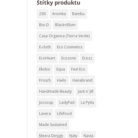
Štítky produktu
2SIS
Aromka
Bambu
Bio-D
Black+Blum
Casa Organica (Tierra Verde)
E-cloth
Eco Cosmetics
EcoHeart
Ecozone
Ecozz
Ekobo
Equa
Feel Eco
Frosch
Hailo
Hanabrand
Handmade Beauty
Jack n' Jill
Jococup
LadyPad
La Pytla
Lavera
Lifefood
Made Sustained
Meera Design
Naty
Navia