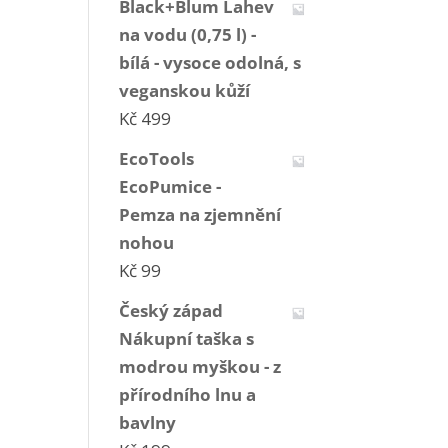
Black+Blum Lahev
na vodu (0,75 l) -
bílá - vysoce odolná, s
veganskou kůží
Kč
499
EcoTools
EcoPumice -
Pemza na zjemnění
nohou
Kč
99
Český západ
Nákupní taška s
modrou myškou - z
přírodního lnu a
bavlny