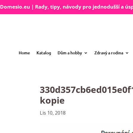
Domesio.eu | Rady, tipy, návody pro jednodušší a úsp
Home
Katalog
Dům a hobby
Zdravý a rodina
330d357cb6ed015e0f1
kopie
Lis 10, 2018