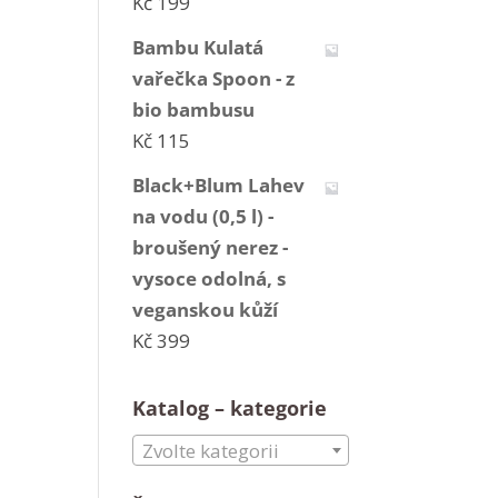
Kč
199
Bambu Kulatá
vařečka Spoon - z
bio bambusu
Kč
115
Black+Blum Lahev
na vodu (0,5 l) -
broušený nerez -
vysoce odolná, s
veganskou kůží
Kč
399
Katalog – kategorie
Zvolte kategorii